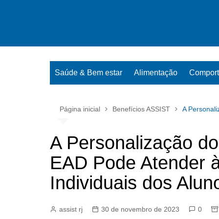
Ir
para
o
conteúdo
Saúde & Bem estar
Alimentação
Compor
Página inicial
Benefícios ASSIST
A Personal
A Personalização d
EAD Pode Atender 
Individuais dos Alun
assist rj
30 de novembro de 2023
0