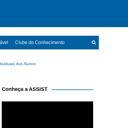
ável
Clube do Conhecimento
ividuais dos Alunos
Conheça a ASSIST
Tocador
de
vídeo