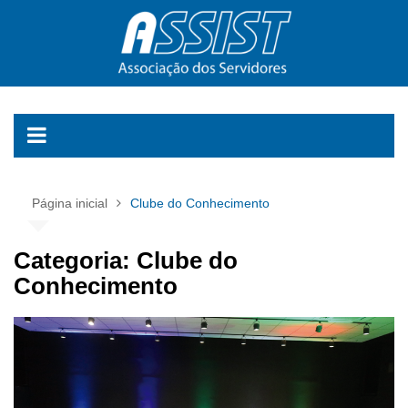
Ir
para
o
conteúdo
Página inicial
Clube do Conhecimento
Categoria:
Clube do
Conhecimento