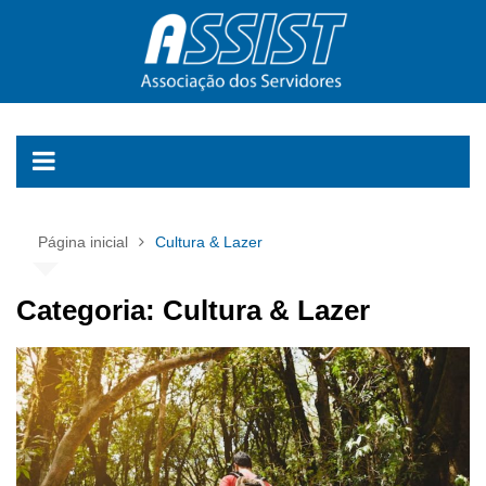
Ir
para
o
conteúdo
Página inicial
Cultura & Lazer
Categoria:
Cultura & Lazer