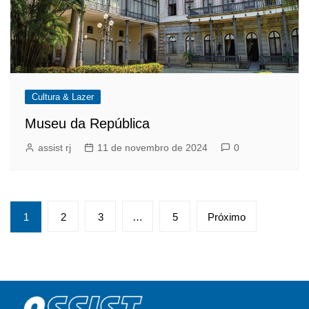
Cultura & Lazer
Museu da República
assist rj
11 de novembro de 2024
0
Paginação
1
2
3
…
5
Próximo
de
posts