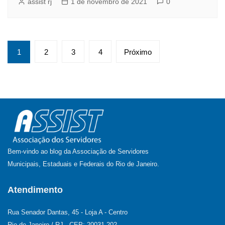
assist rj
1 de novembro de 2021
0
Paginação
1
2
3
4
Próximo
de
posts
Bem-vindo ao blog da Associação de Servidores
Municipais, Estaduais e Federais do Rio de Janeiro.
Atendimento
Rua Senador Dantas, 45 - Loja A - Centro
Rio de Janeiro / RJ - CEP: 20031-202