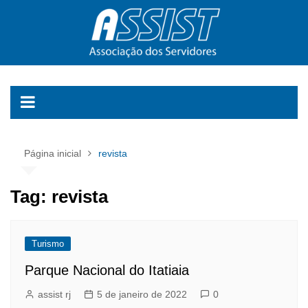
Ir
para
o
conteúdo
Página inicial
revista
Tag:
revista
Turismo
Parque Nacional do Itatiaia
assist rj
5 de janeiro de 2022
0