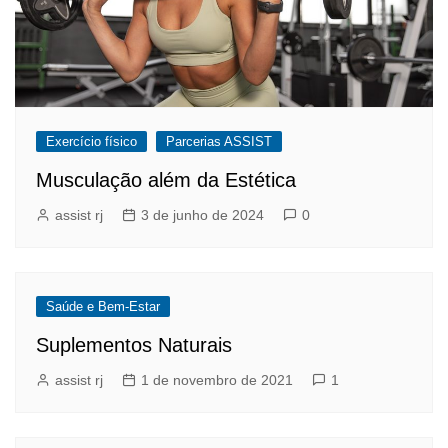
Exercício físico
Parcerias ASSIST
Musculação além da Estética
assist rj
3 de junho de 2024
0
Saúde e Bem-Estar
Suplementos Naturais
assist rj
1 de novembro de 2021
1