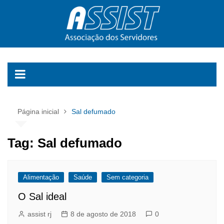
Ir
para
o
conteúdo
Página inicial
Sal defumado
Tag:
Sal defumado
Alimentação
Saúde
Sem categoria
O Sal ideal
assist rj
8 de agosto de 2018
0