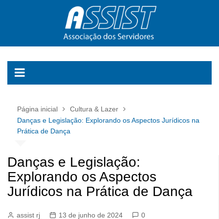
Ir
para
o
conteúdo
Página inicial
Cultura & Lazer
Danças e Legislação: Explorando os Aspectos Jurídicos na
Prática de Dança
Danças e Legislação:
Explorando os Aspectos
Jurídicos na Prática de Dança
assist rj
13 de junho de 2024
0