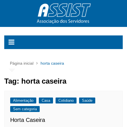
Ir
para
o
conteúdo
Página inicial
horta caseira
Tag:
horta caseira
Alimentação
Casa
Cotidiano
Saúde
Sem categoria
Horta Caseira