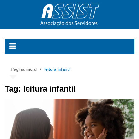
Ir
para
o
conteúdo
Página inicial
leitura infantil
Tag:
leitura infantil