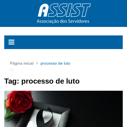
Ir
para
o
conteúdo
Página inicial
processo de luto
Tag:
processo de luto