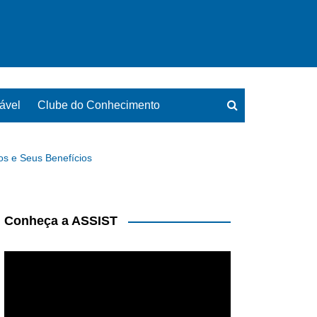
ável
Clube do Conhecimento
los e Seus Benefícios
Conheça a ASSIST
Tocador
de
vídeo