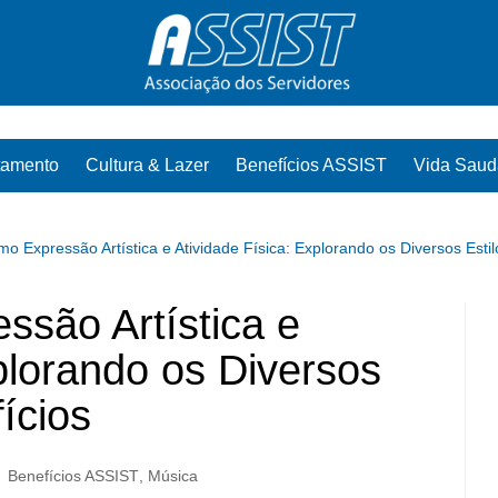
tamento
Cultura & Lazer
Benefícios ASSIST
Vida Saud
o Expressão Artística e Atividade Física: Explorando os Diversos Esti
são Artística e
plorando os Diversos
ícios
Benefícios ASSIST
,
Música