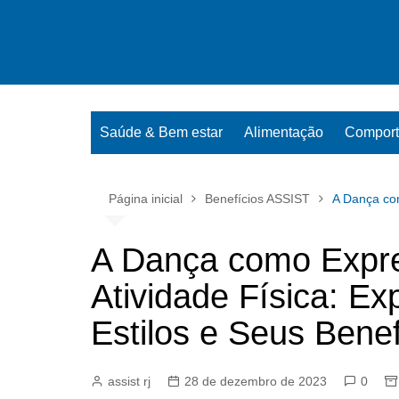
Ir
para
o
conteúdo
Saúde & Bem estar
Alimentação
Compor
Página inicial
Benefícios ASSIST
A Dança com
A Dança como Expres
Atividade Física: Ex
Estilos e Seus Benef
assist rj
28 de dezembro de 2023
0