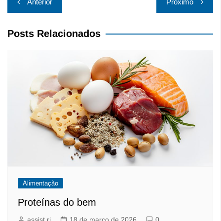
Anterior
Próximo
de
Post
Posts Relacionados
Alimentação
Proteínas do bem
assist rj
18 de março de 2026
0