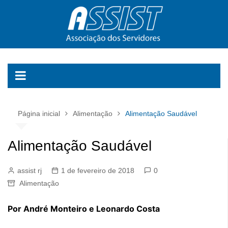
Ir
para
o
conteúdo
Página inicial
Alimentação
Alimentação Saudável
Alimentação Saudável
assist rj
1 de fevereiro de 2018
0
Alimentação
Por André Monteiro e Leonardo Costa