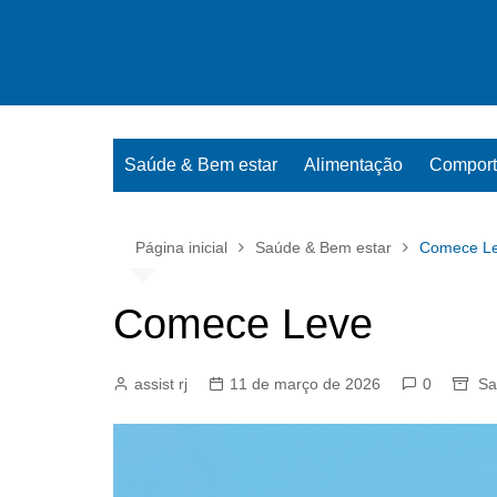
Ir
para
o
conteúdo
Saúde & Bem estar
Alimentação
Compor
Página inicial
Saúde & Bem estar
Comece L
Comece Leve
assist rj
11 de março de 2026
0
Sa