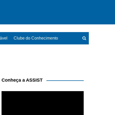
ável
Clube do Conhecimento
Conheça a ASSIST
Tocador
de
vídeo