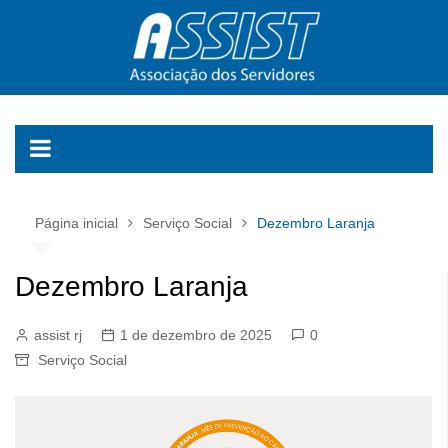
Ir
para
o
conteúdo
Página inicial
Serviço Social
Dezembro Laranja
Dezembro Laranja
assist rj
1 de dezembro de 2025
0
Serviço Social