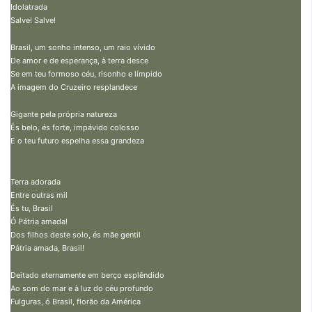
Idolatrada
Salve! Salve!
Brasil, um sonho intenso, um raio vívido
De amor e de esperança, à terra desce
Se em teu formoso céu, risonho e límpido
A imagem do Cruzeiro resplandece
Gigante pela própria natureza
És belo, és forte, impávido colosso
E o teu futuro espelha essa grandeza
Terra adorada
Entre outras mil
És tu, Brasil
Ó Pátria amada!
Dos filhos deste solo, és mãe gentil
Pátria amada, Brasil!
Deitado eternamente em berço esplêndido
Ao som do mar e à luz do céu profundo
Fulguras, ó Brasil, florão da América