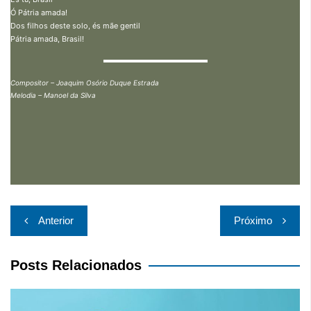
Ó Pátria amada!
Dos filhos deste solo, és mãe gentil
Pátria amada, Brasil!
Compositor – Joaquim Osório Duque Estrada
Melodia – Manoel da Silva
Navegação
Anterior
Próximo
de
Post
Posts Relacionados