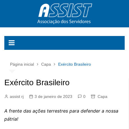
Ir
para
o
conteúdo
Página inicial
Capa
Exército Brasileiro
Exército Brasileiro
assist rj
3 de janeiro de 2023
0
Capa
A frente das ações terrestres para defender a nossa
pátria!