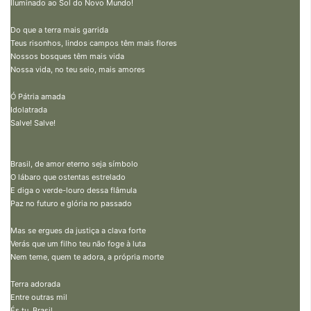
Iluminado ao Sol do Novo Mundo!
Do que a terra mais garrida
Teus risonhos, lindos campos têm mais flores
Nossos bosques têm mais vida
Nossa vida, no teu seio, mais amores
Ó Pátria amada
Idolatrada
Salve! Salve!
Brasil, de amor eterno seja símbolo
O lábaro que ostentas estrelado
E diga o verde-louro dessa flâmula
Paz no futuro e glória no passado
Mas se ergues da justiça a clava forte
Verás que um filho teu não foge à luta
Nem teme, quem te adora, a própria morte
Terra adorada
Entre outras mil
És tu, Brasil