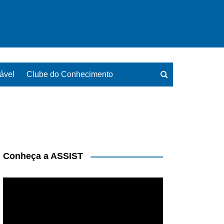
ável
Clube do Conhecimento
Conheça a ASSIST
Tocador
de
vídeo