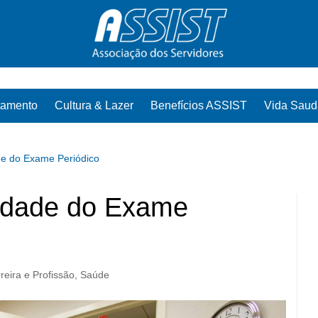
tamento
Cultura & Lazer
Benefícios ASSIST
Vida Saud
de do Exame Periódico
lidade do Exame
reira e Profissão
,
Saúde