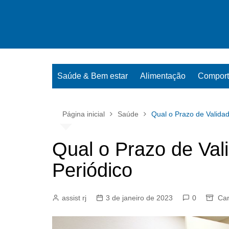
Ir
para
o
conteúdo
Saúde & Bem estar
Alimentação
Compor
Página inicial
Saúde
Qual o Prazo de Valida
Qual o Prazo de Va
Periódico
assist rj
3 de janeiro de 2023
0
Car