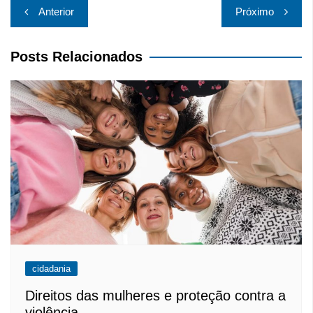
Navegação
Anterior
Próximo
de
Post
Posts Relacionados
cidadania
Direitos das mulheres e proteção contra a
violência