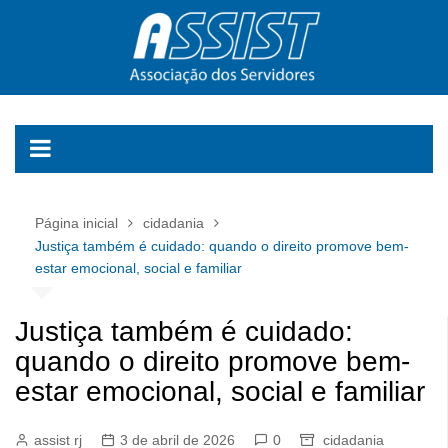
Ir
para
o
conteúdo
Página inicial
cidadania
Justiça também é cuidado: quando o direito promove bem-
estar emocional, social e familiar
Justiça também é cuidado:
quando o direito promove bem-
estar emocional, social e familiar
assist rj
3 de abril de 2026
0
cidadania