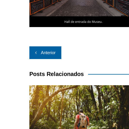
Navegação
Anterior
de
Post
Posts Relacionados