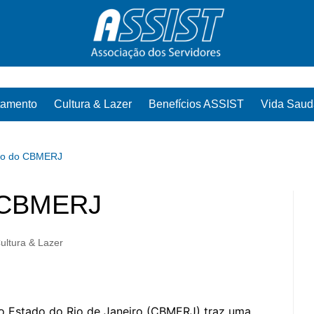
tamento
Cultura & Lazer
Benefícios ASSIST
Vida Saud
ico do CBMERJ
o CBMERJ
ultura & Lazer
o Estado do Rio de Janeiro (CBMERJ) traz uma