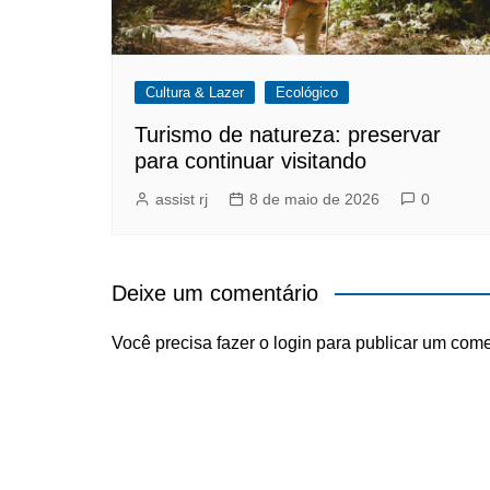
Cultura & Lazer
Ecológico
Turismo de natureza: preservar
para continuar visitando
assist rj
8 de maio de 2026
0
Deixe um comentário
Você precisa fazer o
login
para publicar um come