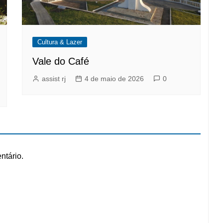
Cultura & Lazer
Vale do Café
assist rj
4 de maio de 2026
0
ntário.