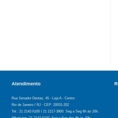
Atendimento
R
Rua Senador Dantas, 45 - Loja A - Centro
Rio de Janeiro / RJ - CEP: 20031-202
Tel.: 21 2142-5100 / 21 2217-3800. Seg a Seg 8h às 20h.
Whatsapp: 21 2142-5100. Seg a Sex das 8h às 20h