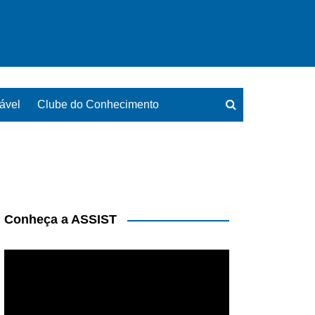
ável
Clube do Conhecimento
Conheça a ASSIST
Tocador
de
vídeo