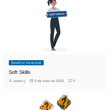
Benefício Vocacional
Soft Skills
assist rj
6 de maio de 2026
0