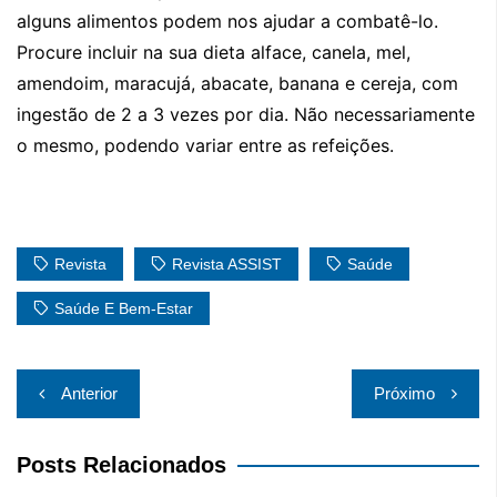
alguns alimentos podem nos ajudar a combatê-lo.
Procure incluir na sua dieta alface, canela, mel,
amendoim, maracujá, abacate, banana e cereja, com
ingestão de 2 a 3 vezes por dia. Não necessariamente
o mesmo, podendo variar entre as refeições.
Revista
Revista ASSIST
Saúde
Saúde E Bem-Estar
Navegação
Anterior
Próximo
de
Post
Posts Relacionados