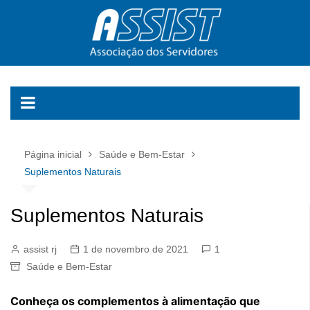
Ir
para
o
conteúdo
Página inicial
Saúde e Bem-Estar
Suplementos Naturais
Suplementos Naturais
assist rj
1 de novembro de 2021
1
Saúde e Bem-Estar
Conheça os complementos à alimentação que