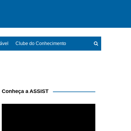
ável
Clube do Conhecimento
Conheça a ASSIST
Tocador
de
vídeo