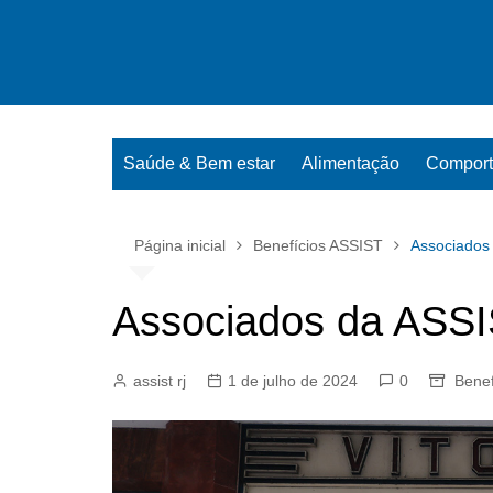
Ir
para
o
conteúdo
Saúde & Bem estar
Alimentação
Compor
Página inicial
Benefícios ASSIST
Associados
Associados da ASS
assist rj
1 de julho de 2024
0
Benef