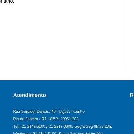
ntário.
Atendimento
R
Rua Senador Dantas, 45 - Loja A - Centro
Rio de Janeiro / RJ - CEP: 20031-202
Tel.: 21 2142-5100 / 21 2217-3800. Seg a Seg 8h às 20h.
Whatsapp: 21 2142-5100. Seg a Sex das 8h às 20h