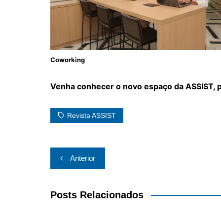
Coworking
Venha conhecer o novo espaço da ASSIST, 
Revista ASSIST
Navegação
Anterior
de
Post
Posts Relacionados