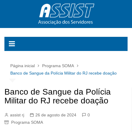
Ir
para
o
conteúdo
Página inicial
Programa SOMA
Banco de Sangue da Polícia Militar do RJ recebe doação
Banco de Sangue da Polícia
Militar do RJ recebe doação
assist rj
26 de agosto de 2024
0
Programa SOMA