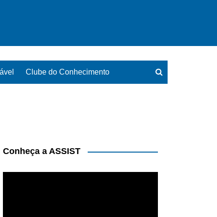
ável
Clube do Conhecimento
Conheça a ASSIST
Tocador
de
vídeo