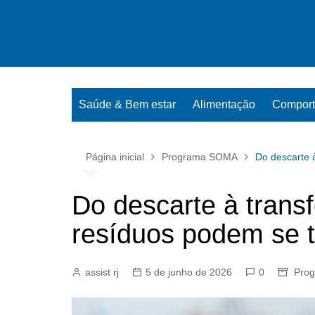
Ir
para
o
conteúdo
Saúde & Bem estar
Alimentação
Compor
Página inicial
Programa SOMA
Do descarte 
Do descarte à tran
resíduos podem se t
assist rj
5 de junho de 2026
0
Pro