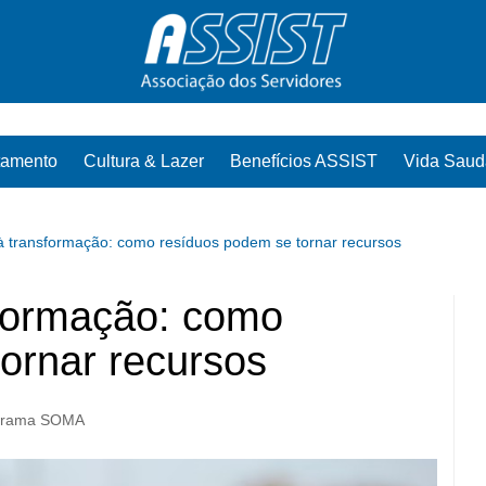
tamento
Cultura & Lazer
Benefícios ASSIST
Vida Saud
à transformação: como resíduos podem se tornar recursos
sformação: como
ornar recursos
grama SOMA