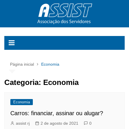
Ir
para
o
conteúdo
Página inicial
Economia
Categoria:
Economia
Economia
Carros: financiar, assinar ou alugar?
assist rj
2 de agosto de 2021
0