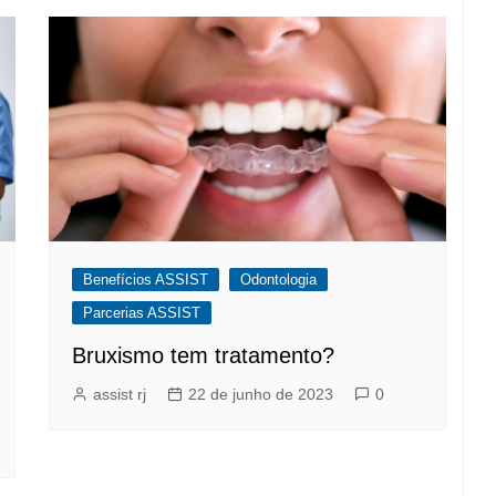
Benefícios ASSIST
Odontologia
Parcerias ASSIST
Bruxismo tem tratamento?
assist rj
22 de junho de 2023
0