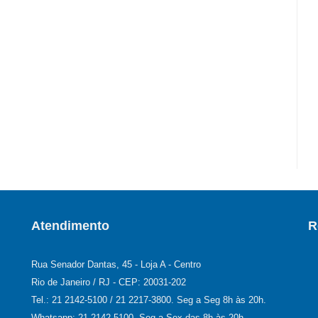
Atendimento
R
Rua Senador Dantas, 45 - Loja A - Centro
Rio de Janeiro / RJ - CEP: 20031-202
Tel.: 21 2142-5100 / 21 2217-3800. Seg a Seg 8h às 20h.
Whatsapp: 21 2142-5100. Seg a Sex das 8h às 20h