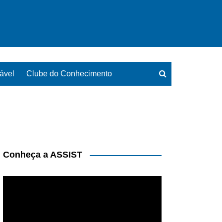
ável
Clube do Conhecimento
Conheça a ASSIST
Tocador
de
vídeo