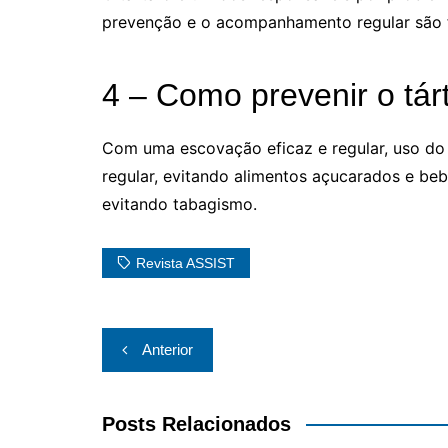
prevenção e o acompanhamento regular são f
4 – Como prevenir o tár
Com uma escovação eficaz e regular, uso do f
regular, evitando alimentos açucarados e be
evitando tabagismo.
Revista ASSIST
Navegação
Anterior
de
Post
Posts Relacionados