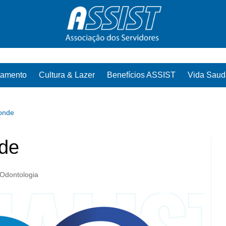
tamento
Cultura & Lazer
Benefícios ASSIST
Vida Saud
ponde
nde
Odontologia