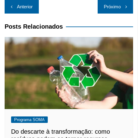
Navegação
Anterior
Próximo
de
Post
Posts Relacionados
Programa SOMA
Do descarte à transformação: como