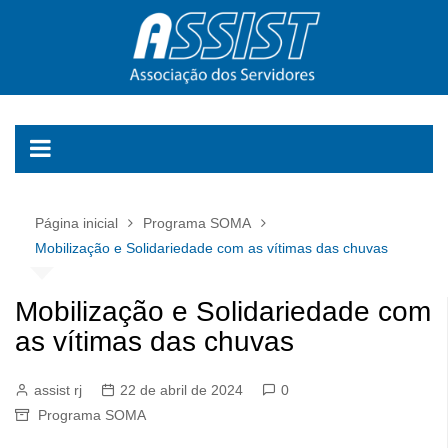
Ir
para
o
conteúdo
Página inicial
Programa SOMA
Mobilização e Solidariedade com as vítimas das chuvas
Mobilização e Solidariedade com
as vítimas das chuvas
assist rj
22 de abril de 2024
0
Programa SOMA