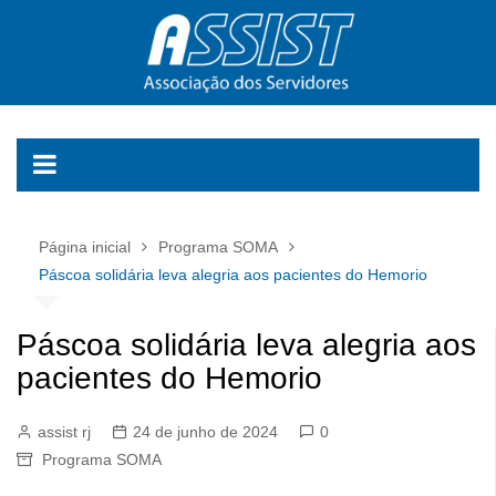
Ir
para
o
conteúdo
Página inicial
Programa SOMA
Páscoa solidária leva alegria aos pacientes do Hemorio
Páscoa solidária leva alegria aos
pacientes do Hemorio
assist rj
24 de junho de 2024
0
Programa SOMA