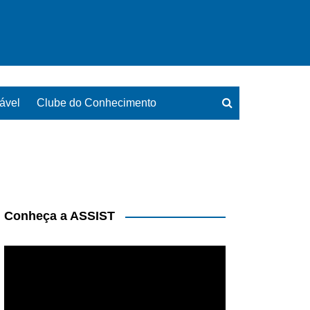
ável
Clube do Conhecimento
Conheça a ASSIST
Tocador
de
vídeo