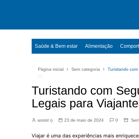
Ir
para
o
conteúdo
Saúde & Bem estar
Alimentação
Compor
Página inicial
Sem categoria
Turistando com 
Turistando com Seg
Legais para Viajante
assist rj
23 de maio de 2024
0
Sem
Viajar é uma das experiências mais enriquec