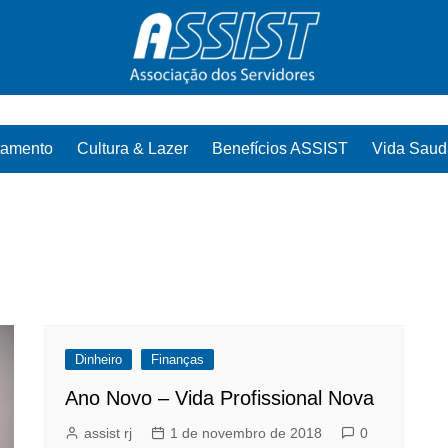
tamento
Cultura & Lazer
Benefícios ASSIST
Vida Saud
Dinheiro
Finanças
Ano Novo – Vida Profissional Nova
assist rj
1 de novembro de 2018
0