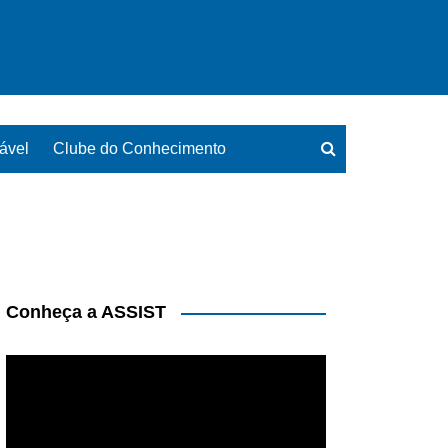
ável
Clube do Conhecimento
Conheça a ASSIST
Tocador
de
vídeo