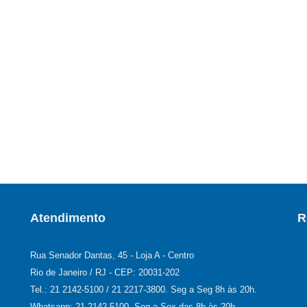
Atendimento
R
Rua Senador Dantas, 45 - Loja A - Centro
Rio de Janeiro / RJ - CEP: 20031-202
Tel.: 21 2142-5100 / 21 2217-3800. Seg a Seg 8h às 20h.
Whatsapp: 21 2142-5100. Seg a Sex das 8h às 20h