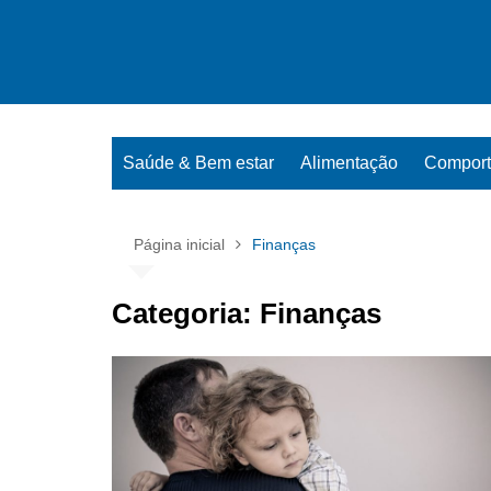
Ir
para
o
conteúdo
Saúde & Bem estar
Alimentação
Compor
Página inicial
Finanças
Categoria:
Finanças