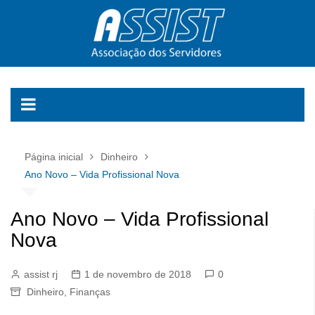
Ir
para
o
conteúdo
Página inicial
Dinheiro
Ano Novo – Vida Profissional Nova
Ano Novo – Vida Profissional
Nova
assist rj
1 de novembro de 2018
0
Dinheiro
,
Finanças