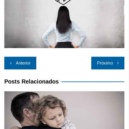
Navegação
Anterior
Próximo
de
Post
Posts Relacionados