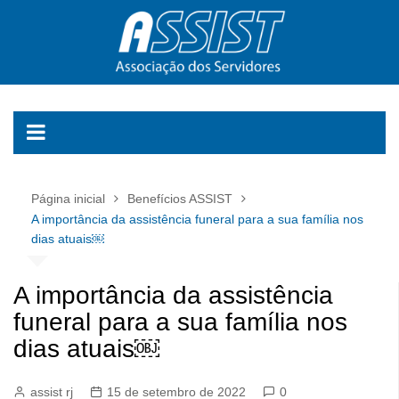
Ir
para
o
conteúdo
Página inicial
Benefícios ASSIST
A importância da assistência funeral para a sua família nos
dias atuais￼
A importância da assistência
funeral para a sua família nos
dias atuais￼
assist rj
15 de setembro de 2022
0