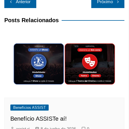
Anterior
Próximo
de
Post
Posts Relacionados
Benefícios ASSIST
Benefício ASSISTe aí!
assist rj
8 de junho de 2026
0