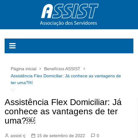
Ir
para
o
conteúdo
Página inicial
Benefícios ASSIST
Assistência Flex Domiciliar: Já conhece as vantagens de
ter uma?￼
Assistência Flex Domiciliar: Já
conhece as vantagens de ter
uma?￼
assist rj
15 de setembro de 2022
0