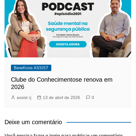
Benefícios ASSIST
Clube do Conhecimentose renova em
2026
assist rj
13 de abril de 2026
0
Deixe um comentário
Você precisa fazer o
login
para publicar um comentário.