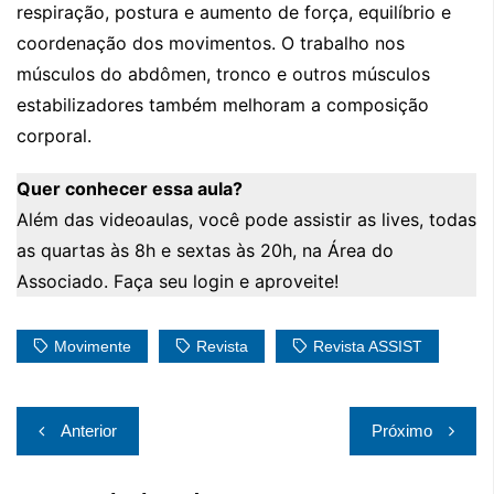
respiração, postura e aumento de força, equilíbrio e
coordenação dos movimentos. O trabalho nos
músculos do abdômen, tronco e outros músculos
estabilizadores também melhoram a composição
corporal.
Quer conhecer essa aula?
Além das videoaulas, você pode assistir as lives, todas
as quartas às 8h e sextas às 20h, na Área do
Associado. Faça seu login e aproveite!
Movimente
Revista
Revista ASSIST
Navegação
Anterior
Próximo
de
Post