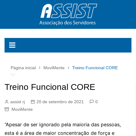
Ir
para
o
conteúdo
Página inicial
MoviMente
Treino Funcional CORE
Treino Funcional CORE
assist rj
20 de setembro de 2021
0
MoviMente
“Apesar de ser ignorado pela maioria das pessoas,
esta é a área de maior concentração de força e