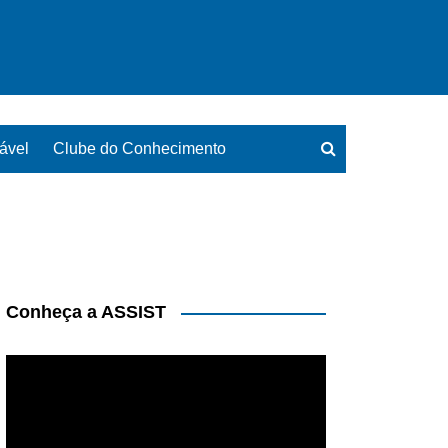
ável
Clube do Conhecimento
Conheça a ASSIST
Tocador
de
vídeo