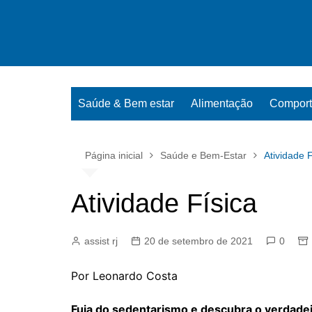
Ir
para
o
conteúdo
Saúde & Bem estar
Alimentação
Compor
Página inicial
Saúde e Bem-Estar
Atividade F
Atividade Física
assist rj
20 de setembro de 2021
0
Por Leonardo Costa
Fuja do sedentarismo e descubra o verdade