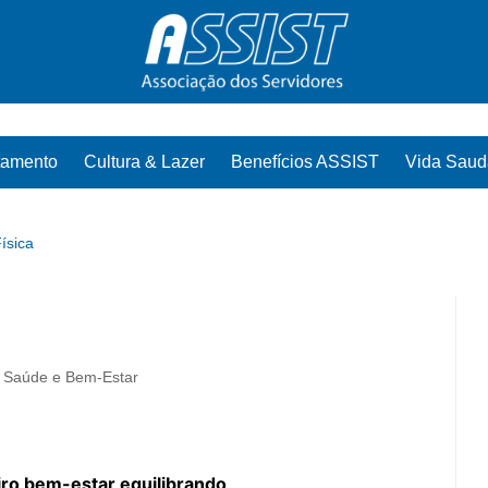
tamento
Cultura & Lazer
Benefícios ASSIST
Vida Saud
ísica
Saúde e Bem-Estar
iro bem-estar equilibrando