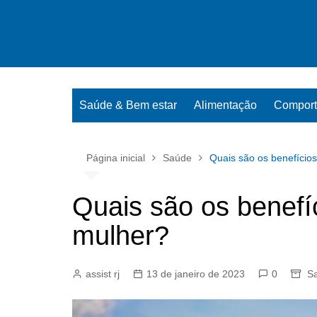
Ir
para
o
conteúdo
Saúde & Bem estar
Alimentação
Compor
Página inicial
Saúde
Quais são os benefícios
Quais são os benefíc
mulher?
assist rj
13 de janeiro de 2023
0
S