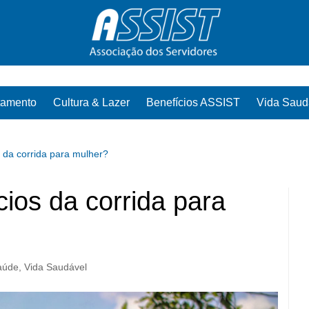
tamento
Cultura & Lazer
Benefícios ASSIST
Vida Saud
 da corrida para mulher?
ios da corrida para
aúde
,
Vida Saudável