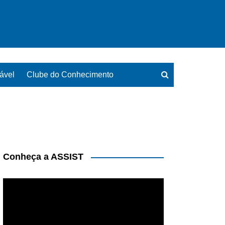
ável
Clube do Conhecimento
Conheça a ASSIST
Tocador
de
vídeo