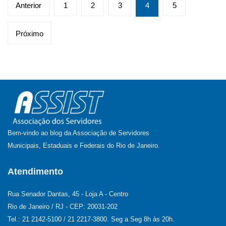
Paginação
Anterior
1
2
3
4
5
de
posts
Próximo
Bem-vindo ao blog da Associação de Servidores
Municipais, Estaduais e Federais do Rio de Janeiro.
Atendimento
Rua Senador Dantas, 45 - Loja A - Centro
Rio de Janeiro / RJ - CEP: 20031-202
Tel.: 21 2142-5100 / 21 2217-3800. Seg a Seg 8h às 20h.