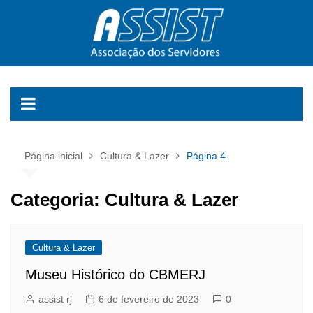
Ir
para
o
conteúdo
Página inicial
Cultura & Lazer
Página 4
Categoria:
Cultura & Lazer
Cultura & Lazer
Museu Histórico do CBMERJ
assist rj
6 de fevereiro de 2023
0